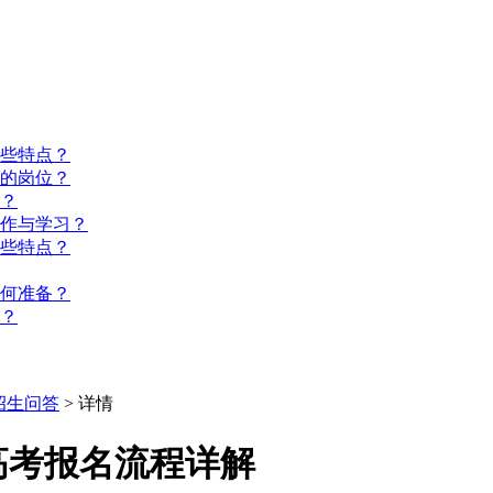
些特点？
的岗位？
？
工作与学习？
些特点？
如何准备？
？
招生问答
> 详情
高考报名流程详解