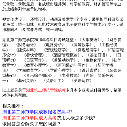
低录取，录取最后一名成绩出现并列，对学前教育、财务管理等专业
总成绩并列学生予以增补。
视觉传达设计、环境设计、动画及美术学4个专业，采用相同科目及试
卷考试，统一划线；机电技术教育及电子信息科学与技术2个专业，采
用相同科目及试卷考试，统一划线。
湖北第二师范学院2018年各科目考试题型：
《大学英语》、
《财务管
理》、
《财务会计》、
《电路分析》、
《高等数学》、
《工程经济
学》、
《建筑材料》、
《宏观经济学》、
《微观经济学》、
《C语言程
序设计》
、
《餐饮管理》
、
《酒店管理概论》
、
《基础日语》
、
《日
语听力》
、
《日语写作》
、
《普通动物学》、
《生物化学》、
《初等
教育学》、
《教育心理学》、
《新闻采访与写作》、
《新闻学概
论》、
《学前教育学》、
《学前心理学》、
《设计素描》、《装饰造
型基础》、
《音乐综合知识》、
《专业技能》（声乐、器乐任选
一）、
《基础英语》、
《英语听力》、
《英语写作》
以上就是关于
湖北第二师范学院成教
专升本专业考试科目类型，希望
对你有所帮助。
相关推荐：
湖北第二师范学院成教报名费高吗?
湖北第二师范学院成人高考
费用大概是多少钱?
该回答是否解决了您的问题？