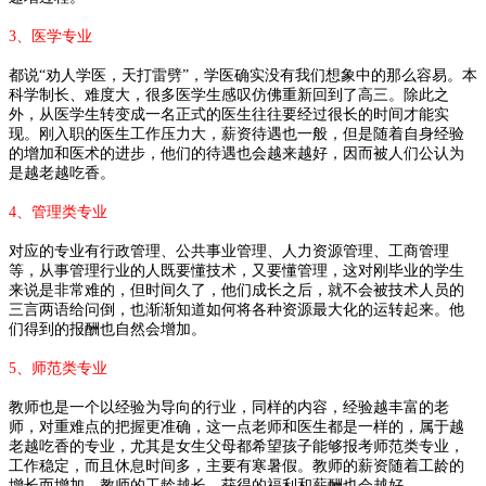
3、医学专业
都说“劝人学医，天打雷劈”，学医确实没有我们想象中的那么容易。本
科学制长、难度大，很多医学生感叹仿佛重新回到了高三。除此之
外，从医学生转变成一名正式的医生往往要经过很长的时间才能实
现。刚入职的医生工作压力大，薪资待遇也一般，但是随着自身经验
的增加和医术的进步，他们的待遇也会越来越好，因而被人们公认为
是越老越吃香。
4、管理类专业
对应的专业有行政管理、公共事业管理、人力资源管理、工商管理
等，从事管理行业的人既要懂技术，又要懂管理，这对刚毕业的学生
来说是非常难的，但时间久了，他们成长之后，就不会被技术人员的
三言两语给问倒，也渐渐知道如何将各种资源最大化的运转起来。他
们得到的报酬也自然会增加。
5、师范类专业
教师也是一个以经验为导向的行业，同样的内容，经验越丰富的老
师，对重难点的把握更准确，这一点老师和医生都是一样的，属于越
老越吃香的专业，尤其是女生父母都希望孩子能够报考师范类专业，
工作稳定，而且休息时间多，主要有寒暑假。教师的薪资随着工龄的
增长而增加，教师的工龄越长，获得的福利和薪酬也会越好。