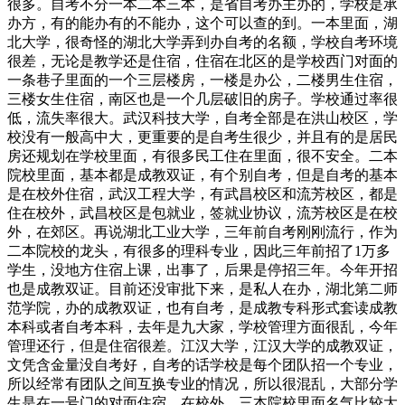
很多。自考不分一本二本三本，是省自考办主办的，学校是承
办方，有的能办有的不能办，这个可以查的到。一本里面，湖
北大学，很奇怪的湖北大学弄到办自考的名额，学校自考环境
很差，无论是教学还是住宿，住宿在北区的是学校西门对面的
一条巷子里面的一个三层楼房，一楼是办公，二楼男生住宿，
三楼女生住宿，南区也是一个几层破旧的房子。学校通过率很
低，流失率很大。武汉科技大学，自考全部是在洪山校区，学
校没有一般高中大，更重要的是自考生很少，并且有的是居民
房还规划在学校里面，有很多民工住在里面，很不安全。二本
院校里面，基本都是成教双证，有个别自考，但是自考的基本
是在校外住宿，武汉工程大学，有武昌校区和流芳校区，都是
住在校外，武昌校区是包就业，签就业协议，流芳校区是在校
外，在郊区。再说湖北工业大学，三年前自考刚刚流行，作为
二本院校的龙头，有很多的理科专业，因此三年前招了1万多
学生，没地方住宿上课，出事了，后果是停招三年。今年开招
也是成教双证。目前还没审批下来，是私人在办，湖北第二师
范学院，办的成教双证，也有自考，是成教专科形式套读成教
本科或者自考本科，去年是九大家，学校管理方面很乱，今年
管理还行，但是住宿很差。江汉大学，江汉大学的成教双证，
文凭含金量没自考好，自考的话学校是每个团队招一个专业，
所以经常有团队之间互换专业的情况，所以很混乱，大部分学
生是在一号门的对面住宿，在校外。三本院校里面名气比较大