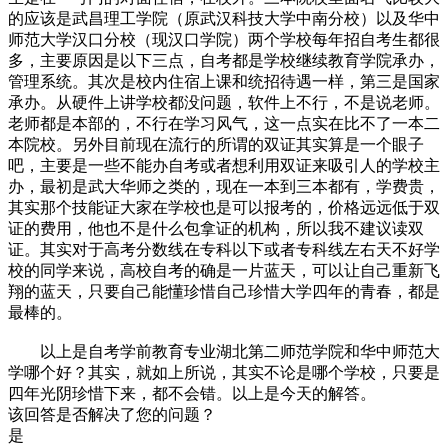
的应该是武昌理工学院（原武汉科技大学中南分校）以及华中
师范大学汉口分校（现汉口学院）两个学校每年招自考生都很
多，主要原因是以下三点，自考都是学校继续教育学院承办，
管理系统。其次是校内住宿上课和统招待遇一样，第三是国家
承办。从硬件上讲学校都没问题，软件上不行，不是说老师。
老师都是本部的，不行在学习风气，这一点实在比不了一本二
本院校。另外目前现在流行的所谓的双证其实算是一个眼子
吧，主要是一些不能办自考或者想利用双证来吸引人的学校主
办，最初是武大华师之类的，现在一本到三本都有，学费贵，
其实那个技能证大家在学校也是可以报考的，价格远远低于双
证的费用，他也不是什么包拿证的机构，所以我不建议读双
证。其实对于高考分数线在专科以下或者专科线左右天不好学
校的同学来说，高校自考的确是一片蓝天，可以让自己重新飞
翔的蓝天，只要自己能懂珍惜自己珍惜大学四年的青春，都是
最棒的。
以上是自考学前教育专业湖北第二师范学院和华中师范大
学哪个好？其实，就如上所说，其实不论是哪个学校，只要是
四年光阴珍惜下来，都不会错。以上是今天的解答。
该回答是否解决了您的问题？
是