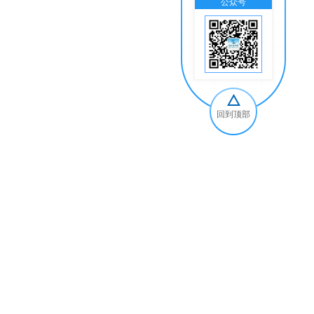
公众号
交
回到顶部