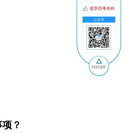
低学历考本科
公众号
交
回到顶部
事项？