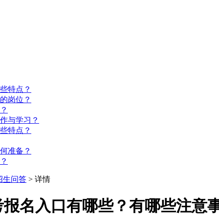
些特点？
的岗位？
？
工作与学习？
些特点？
如何准备？
？
招生问答
> 详情
考报名入口有哪些？有哪些注意