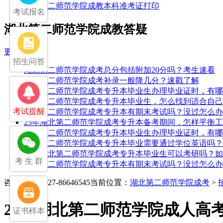
湖北第二师范学院成教本科准考证打印
考试报名
湖北第二师范学院成教答疑
更多
招生问答
湖北第二师范学院成考总分包括附加20分吗？考生速看
湖北第二师范学院成考补录一般降几分？速戳了解
湖北第二师范学院成考专升本毕业生办理毕业证时，有哪
湖北第二师范学院成考专升本毕业生，怎么找到适合自己
考试提醒
湖北第二师范学院成考专升本有期末考试吗？没过怎么办
25年湖北第二师范学院成考专升本备考期间，怎样平衡
湖北第二师范学院成考专升本毕业生办理毕业证时，有哪
湖北第二师范学院成考专升本毕业需要通过学位英语吗？
25年湖北第二师范学院成考专升本毕业生可以考研吗？
考 生 群
湖北第二师范学院成考专升本有期末考试吗？没过怎么办
咨询电话：027-86646545
当前位置：
湖北第二师范学院成考
>
25年湖北第二师范学院成人高
证书样本