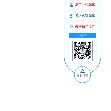
复习礼包领取
考区名额领取
低学历考本科
公众号
交
回到顶部
！