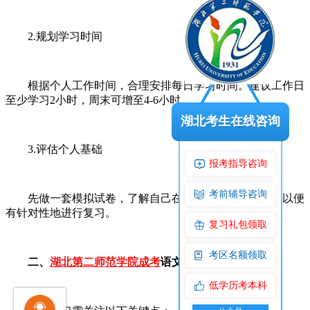
2.规划学习时间
根据个人工作时间，合理安排每日学习时间。建议工作日
至少学习2小时，周末可增至4-6小时。
湖北考生在线咨询
3.评估个人基础
报考指导咨询
考前辅导咨询
先做一套模拟试卷，了解自己在各科目的薄弱环节，以便
有针对性地进行复习。
复习礼包领取
考区名额领取
二、
湖北第二师范学院成考
语文科目复习要点
低学历考本科