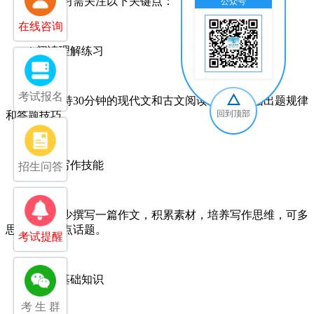
语文复习需关注以下关键点：
公众号
交
在线咨询
1.阅读理解练习
考试报名
每日保持30分钟的现代文和古文阅读训练，总结出题规律
回到顶部
和答题技巧。
2.提升写作技能
招生问答
每周至少撰写一篇作文，积累素材，培养写作思维，可多
思考社会热点话题。
考试提醒
3.夯实基础知识
考 生 群