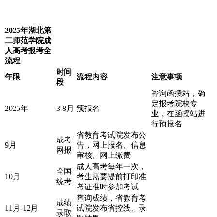
2025年
湖北第
二师范学院
成
人高考报考全
流程
时间
年限
流程内容
注意事项
段
咨询函授站，确
定报考院校专
2025年
3-8月
预报名
业，在函授站进
行预报名
省教育考试院发布公
成考
9月
告，网上报名、信息
网报
审核、网上缴费
成人高考每年一次，
全国
10月
考生需要提前打印准
统考
考证准时参加考试
查询成绩，省教育考
成绩
11月-12月
试院发布省控线、录
录取