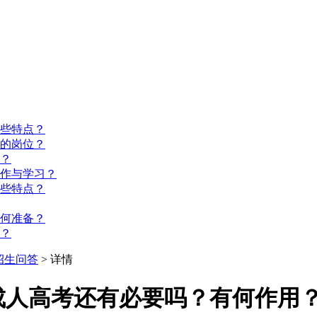
些特点？
的岗位？
？
工作与学习？
些特点？
如何准备？
？
招生问答
> 详情
成人高考还有必要吗？有何作用