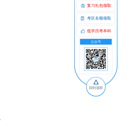
复习礼包领取
考区名额领取
低学历考本科
公众号
交
回到顶部
？