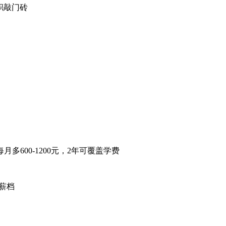
职敲门砖
00-1200元，2年可覆盖学费
薪档