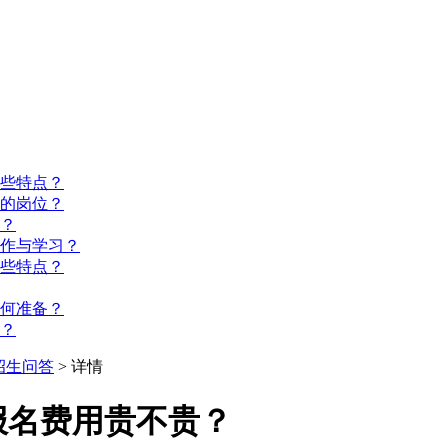
些特点？
的岗位？
？
工作与学习？
些特点？
如何准备？
？
招生问答
> 详情
报名费用贵不贵？