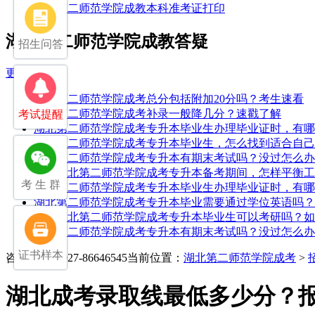
湖北第二师范学院成教本科准考证打印
湖北第二师范学院成教答疑
招生问答
更多
湖北第二师范学院成考总分包括附加20分吗？考生速看
湖北第二师范学院成考补录一般降几分？速戳了解
考试提醒
湖北第二师范学院成考专升本毕业生办理毕业证时，有哪
湖北第二师范学院成考专升本毕业生，怎么找到适合自己
湖北第二师范学院成考专升本有期末考试吗？没过怎么办
25年湖北第二师范学院成考专升本备考期间，怎样平衡
考 生 群
湖北第二师范学院成考专升本毕业生办理毕业证时，有哪
湖北第二师范学院成考专升本毕业需要通过学位英语吗？
25年湖北第二师范学院成考专升本毕业生可以考研吗？
湖北第二师范学院成考专升本有期末考试吗？没过怎么办
证书样本
咨询电话：027-86646545
当前位置：
湖北第二师范学院成考
>
湖北成考录取线最低多少分？