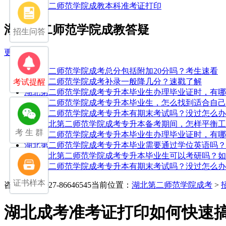
湖北第二师范学院成教本科准考证打印
湖北第二师范学院成教答疑
招生问答
更多
湖北第二师范学院成考总分包括附加20分吗？考生速看
湖北第二师范学院成考补录一般降几分？速戳了解
考试提醒
湖北第二师范学院成考专升本毕业生办理毕业证时，有哪
湖北第二师范学院成考专升本毕业生，怎么找到适合自己
湖北第二师范学院成考专升本有期末考试吗？没过怎么办
25年湖北第二师范学院成考专升本备考期间，怎样平衡
考 生 群
湖北第二师范学院成考专升本毕业生办理毕业证时，有哪
湖北第二师范学院成考专升本毕业需要通过学位英语吗？
25年湖北第二师范学院成考专升本毕业生可以考研吗？
湖北第二师范学院成考专升本有期末考试吗？没过怎么办
证书样本
咨询电话：027-86646545
当前位置：
湖北第二师范学院成考
>
湖北成考准考证打印如何快速