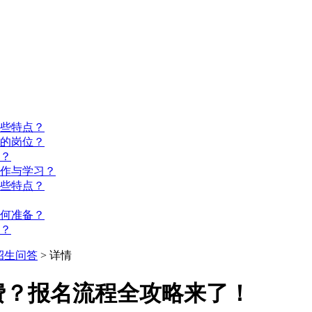
些特点？
的岗位？
？
工作与学习？
些特点？
如何准备？
？
招生问答
> 详情
费？报名流程全攻略来了！