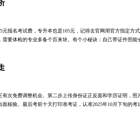
析
元报名考试费，专升本也是105元，记得去官网用官方指定方式缴费。学
，需要体检的专业多备个百来块。有个小秘诀：自己带证件照能
走
正有次免费调整机会。第二步上传身份证正反面和学历证明，照
面核验。最后考前十天打印准考证，认准2025年10月下旬的考