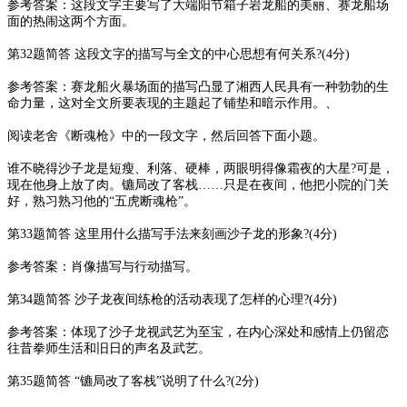
参考答案：这段文字主要写了大端阳节箱子岩龙船的美丽、赛龙船场
面的热闹这两个方面。
第32题简答 这段文字的描写与全文的中心思想有何关系?(4分)
参考答案：赛龙船火暴场面的描写凸显了湘西人民具有一种勃勃的生
命力量，这对全文所要表现的主题起了铺垫和暗示作用。、
阅读老舍《断魂枪》中的一段文字，然后回答下面小题。
谁不晓得沙子龙是短瘦、利落、硬棒，两眼明得像霜夜的大星?可是，
现在他身上放了肉。镳局改了客栈……只是在夜间，他把小院的门关
好，熟习熟习他的“五虎断魂枪”。
第33题简答 这里用什么描写手法来刻画沙子龙的形象?(4分)
参考答案：肖像描写与行动描写。
第34题简答 沙子龙夜间练枪的活动表现了怎样的心理?(4分)
参考答案：体现了沙子龙视武艺为至宝，在内心深处和感情上仍留恋
往昔拳师生活和旧日的声名及武艺。
第35题简答 “镳局改了客栈”说明了什么?(2分)