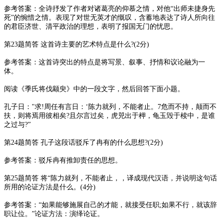
参考答案：全诗抒发了作者对诸葛亮的仰慕之情，对他“出师未捷身先
死”的惋惜之情。表现了对世无英才的慨叹，含蓄地表达了诗人所向往
的君臣济世、清平政治的理想，表明了报国无门的忧思。
第23题简答 这首诗主要的艺术特点是什么?(2分)
参考答案：这首诗突出的特点是将写景、叙事、抒情和议论融为一
体。
阅读《季氏将伐颛臾》中的一段文字，然后回答下面小题。
孔子日："求!周任有言日：‘陈力就列，不能者止。7危而不持，颠而不
扶，则将焉用彼相矣?且尔言过矣，虎兕出于柙，龟玉毁于椟中，是谁
之过与?”
第24题简答 孔子这段话驳斥了冉有的什么思想?(2分)
参考答案：驳斥冉有推卸责任的思想。
第25题简答 将“陈力就列，不能者止，，译成现代汉语，并说明这句话
所用的论证方法是什么。(4分)
参考答案：“如果能够施展自己的才能，就接受任职;如果不行，就该辞
职让位。”论证方法：演绎论证。