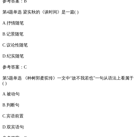
参考答案：B
第4题单选 梁实秋的《谈时间》是一篇( )
A.抒情随笔
B.记景随笔
C.议论性随笔
D.纪实随笔
参考答案：C
第5题单选 《种树郭橐驼传》一文中“故不我若也”一句从语法上看属于
( )
A.被动句
B.判断句
C.宾语前置
D.双宾语句