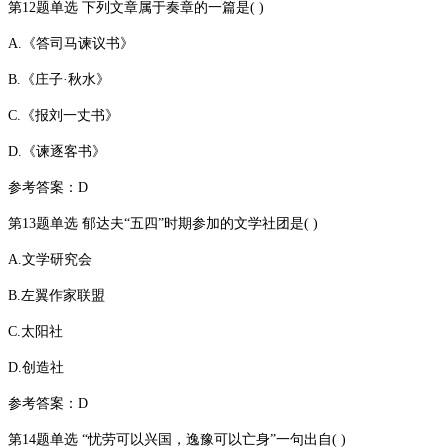
第12题单选 下列文章属于奏章的一篇是( )
A.《答司马谏议书》
B.《庄子·秋水》
C.《报刘一丈书》
D.《谏逐客书》
参考答案：D
第13题单选 郁达夫“五四”时期参加的文学社团是( )
A.文学研究会
B.左翼作家联盟
C.太阳社
D.创造社
参考答案：D
第14题单选 “忧劳可以兴国，逸豫可以亡身”一句出自( )