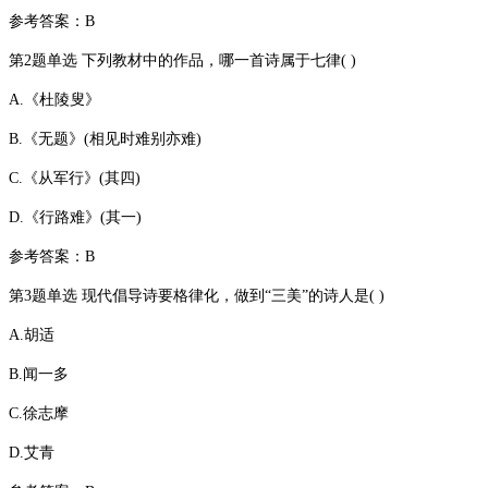
参考答案：B
第2题单选 下列教材中的作品，哪一首诗属于七律( )
A.《杜陵叟》
B.《无题》(相见时难别亦难)
C.《从军行》(其四)
D.《行路难》(其一)
参考答案：B
第3题单选 现代倡导诗要格律化，做到“三美”的诗人是( )
A.胡适
B.闻一多
C.徐志摩
D.艾青