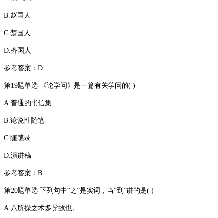
B.赵国人
C.楚国人
D.齐国人
参考答案：D
第19题单选 《论学问》是一篇有关学问的( )
A.普通的书信集
B.论说性随笔
C.随感录
D.演讲稿
参考答案：B
第20题单选 下列句中“之”是实词，当“到”讲的是( )
A.八所操之术多异故也。