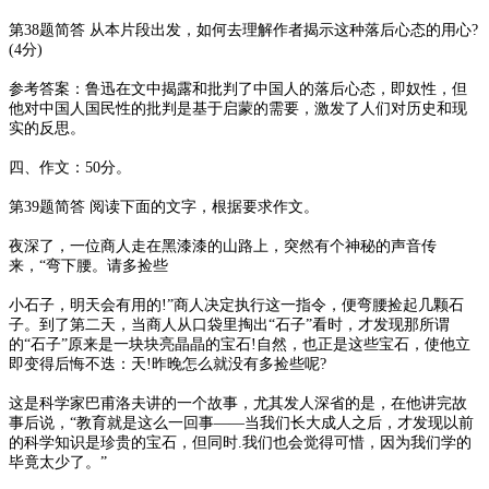
第38题简答 从本片段出发，如何去理解作者揭示这种落后心态的用心?
(4分)
参考答案：鲁迅在文中揭露和批判了中国人的落后心态，即奴性，但
他对中国人国民性的批判是基于启蒙的需要，激发了人们对历史和现
实的反思。
四、作文：50分。
第39题简答 阅读下面的文字，根据要求作文。
夜深了，一位商人走在黑漆漆的山路上，突然有个神秘的声音传
来，“弯下腰。请多捡些
小石子，明天会有用的!”商人决定执行这一指令，便弯腰捡起几颗石
子。到了第二天，当商人从口袋里掏出“石子”看时，才发现那所谓
的“石子”原来是一块块亮晶晶的宝石!自然，也正是这些宝石，使他立
即变得后悔不迭：天!昨晚怎么就没有多捡些呢?
这是科学家巴甫洛夫讲的一个故事，尤其发人深省的是，在他讲完故
事后说，“教育就是这么一回事——当我们长大成人之后，才发现以前
的科学知识是珍贵的宝石，但同时.我们也会觉得可惜，因为我们学的
毕竟太少了。”