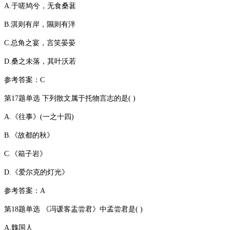
A.于嗟鸠兮，无食桑葚
B.淇则有岸，隰则有泮
C.总角之宴，言笑晏晏
D.桑之未落，其叶沃若
参考答案：C
第17题单选 下列散文属于托物言志的是( )
A.《往事》(一之十四)
B.《故都的秋》
C.《箱子岩》
D.《爱尔克的灯光》
参考答案：A
第18题单选 《冯谖客盂尝君》中孟尝君是( )
A.魏国人