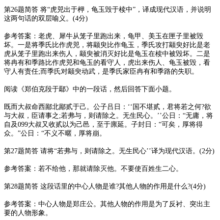
第26题简答 将“虎兕出于柙，龟玉毁于椟中”，译成现代汉语，并说明
这两句话的双层喻义。(4分)
参考答案：老虎、犀牛从笼子里跑出来，龟甲、美玉在匣子里被毁
坏。一是将季氏比作虎兕，将颛臾比作龟玉，季氏攻打颛臾好比是老
虎从笼子里跑出来伤人，颛臾被消灭好比是龟玉在椟中被毁坏。二是
将冉有和季路比作虎兕和龟玉的看守人，虎出来伤人、龟玉被毁，看
守人有责任;而季氏对颛臾动武，是季氏家臣冉有和季路的失职。
阅读《郑伯克段于鄢》中的一段话，然后回答下面小题。
既而大叔命西鄙北鄙贰于己。公子吕日：‘‘国不堪贰，君将若之何?欲
与大叔，臣请事之;若弗与，则请除之。无生民心。’’公日：“无庸，将
自及099大叔又收贰以为己邑，至于廪延。子封日：“可矣，厚将得
众。”公日：“不义不暱，厚将崩。
第27题简答 请将“若弗与，则请除之。无生民心’’译为现代汉语。(2分)
参考答案：若不给他，那就请除灭他。不要使百姓生二心。
第28题简答 这段话里的中心人物是谁?其他人物的作用是什么?(4分)
参考答案：中心人物是郑庄公。其他人物的作用是为了反衬、突出主
要的人物形象。