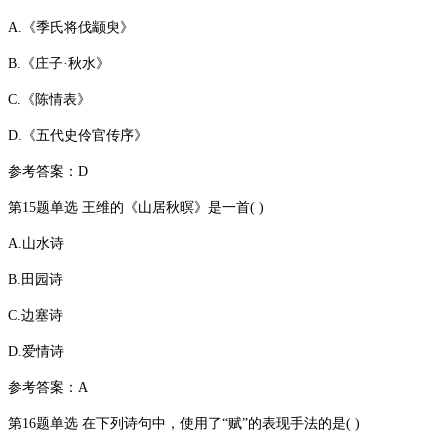
A.《季氏将伐颛臾》
B.《庄子·秋水》
C.《陈情表》
D.《五代史伶官传序》
参考答案：D
第15题单选 王维的《山居秋暝》是一首( )
A.山水诗
B.田园诗
C.边塞诗
D.爱情诗
参考答案：A
第16题单选 在下列诗句中，使用了“赋”的表现手法的是( )