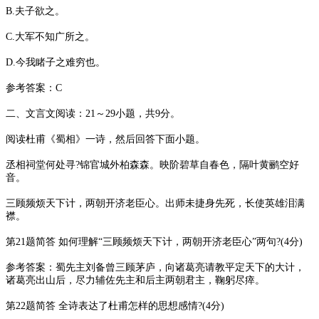
B.夫子欲之。
C.大军不知广所之。
D.今我睹子之难穷也。
参考答案：C
二、文言文阅读：21～29小题，共9分。
阅读杜甫《蜀相》一诗，然后回答下面小题。
丞相祠堂何处寻?锦官城外柏森森。映阶碧草自春色，隔叶黄鹂空好
音。
三顾频烦天下计，两朝开济老臣心。出师未捷身先死，长使英雄泪满
襟。
第21题简答 如何理解“三顾频烦天下计，两朝开济老臣心”两句?(4分)
参考答案：蜀先主刘备曾三顾茅庐，向诸葛亮请教平定天下的大计，
诸葛亮出山后，尽力辅佐先主和后主两朝君主，鞠躬尽瘁。
第22题简答 全诗表达了杜甫怎样的思想感情?(4分)