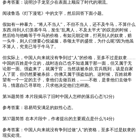
参考答案：说明沙子龙至少在表面上顺应了时代的潮流。
阅读鲁迅《灯下漫笔》中的文字，然后回答下面小题。
假如有一种暴力，“将人不当人”，不但不当人，还不及牛马，不算什么
东西;待到人们羡慕牛马，发生“乱离人，不及太平犬”的叹息的时候，
然后给与他略等于牛马的价格，有如元朝定律，打死别人的奴隶，赔
一头牛，则人们便要心悦诚服，恭颂太平的盛世，为什么呢?因为他虽
不算人，究竟已等于牛马了。
但实际上，中国人向来就没有争到过“人”的价格，至多不过是奴隶……
中国的百姓是中立的，战时连自己也不知道属于那一面，但又属于无
论那一面。强盗来了，就属于官，当然该被杀掠;官兵既到，该是自家
人了罢，但仍然要被杀掠，仿佛又属于强盗似的。这时候，百姓就希
望有一个一定的主子，拿他们去做百姓，——不敢，是拿他们去做牛
马，情愿自己寻草吃，只求他决定他们怎样跑。
第36题简答 本片段揭示了旧时中国人怎样的落后心态?(2分)
参考答案：容易苟安满足的奴性心态。
第37题简答 在本片段中，作者提出的主要观点是什么?(4分)
参考答案：中国人向来就没有争到过做“人”的资格，至多不过是奴隶的
现实处境。