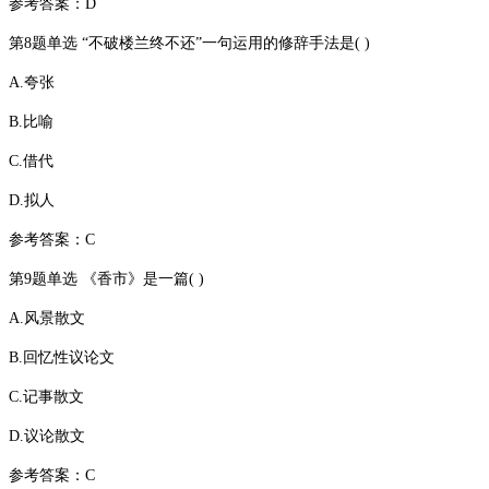
参考答案：D
第8题单选 “不破楼兰终不还”一句运用的修辞手法是( )
A.夸张
B.比喻
C.借代
D.拟人
参考答案：C
第9题单选 《香市》是一篇( )
A.风景散文
B.回忆性议论文
C.记事散文
D.议论散文
参考答案：C