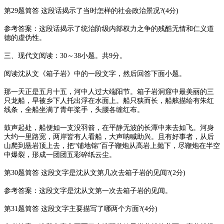
第29题简答 这段话揭示了当时怎样的社会政治景况?(4分)
参考答案：这段话揭示了统治阶级内部权力之争的残酷无情和仁义道
德的虚伪性。
三、现代文阅读：30～38小题。共9分。
阅读沈从文《箱子岩》中的一段文字，然后回答下面小题。
那一天正是五月十五，河中人过大端阳节。箱子岩洞窟中最美丽的三
只龙船，早被乡下人托出浮在水面上。船只狭而长，船舷描绘有朱红
线条，全船坐满了青年桨手，头腰各缠红布。
鼓声起处，船便如一支没羽箭，在平静无波的长潭中来去如飞。河身
大约一里路宽，两岸皆有人看船，大声呐喊助兴。且有好事者，从后
山爬到悬岩顶上去，把“铺地锦”百子鞭炮从高岩上抛下，尽鞭炮在半空
中爆裂，形成一团团五彩碎纸云尘。
第30题简答 这段文字是沈从文第几次去箱子岩的见闻?(2分)
参考答案：这段文字是沈从文第一次去箱子岩的见闻。
第31题简答 这段文字主要描写了哪两个方面?(4分)