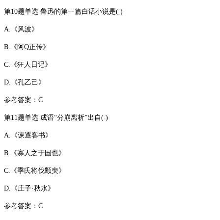
第10题单选 鲁迅的第一篇白话小说是( )
A.《风波》
B.《阿Q正传》
C.《狂人日记》
D.《孔乙己》
参考答案：C
第11题单选 成语“分崩离析”出自( )
A.《谏逐客书》
B.《寡人之于国也》
C.《季氏将伐颛臾》
D.《庄子·秋水》
参考答案：C