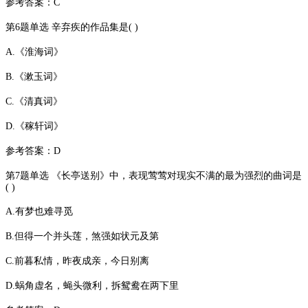
参考答案：C
第6题单选 辛弃疾的作品集是( )
A.《淮海词》
B.《漱玉词》
C.《清真词》
D.《稼轩词》
参考答案：D
第7题单选 《长亭送别》中，表现莺莺对现实不满的最为强烈的曲词是
( )
A.有梦也难寻觅
B.但得一个并头莲，煞强如状元及第
C.前暮私情，昨夜成亲，今日别离
D.蜗角虚名，蝇头微利，拆鸳鸯在两下里