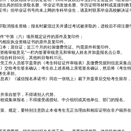
高校出具的招生录取名册、毕业证书发放名册、学历证明等材料或直接到
证书）但毕业证书号尚未上网的专科毕业生，请及时联系毕业高校解决证
即取消报名资格；报名时蒙混过关并通过考试被录取的，进校后不得注册
件”中第（六）项所规定证件的原件及复印件；
的相应执业资格证书的原件及复印件。
口本；居住证；近三个月的社保缴费凭证。均需原件和复印件。
资格审核意见”一栏内签署审核意见和审核人姓名并加盖报名点公章。
合科目60元，其他科目每科35元。
生凭工作人员签字盖章的《考生特征证件审核表》及缴费凭据到信息采集
书》交给考生签名确认；考生在上述表格上亲笔签名确认，然后将《考生
考生承担。
名信息表》《诚信报名承诺书》同在一张纸上）裁下并盖章后交给考生留存
料并亲自签字，不得请别人代替。
高校或集体报名；不得接受函授站、中介组织或其他单位、部门的报名。
政策、规定，要特别注意防止本省考生无正当理由和相应证明在非户籍所