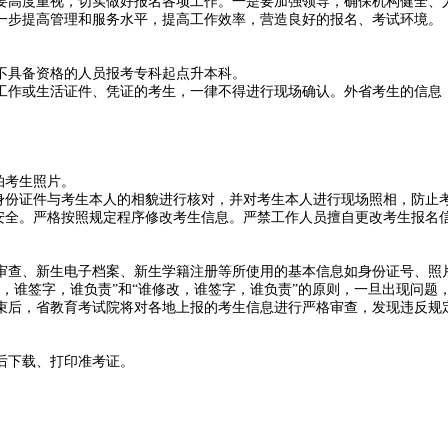
要高度重视，切实做好报名各项工作。一是要加强领导，确保机构健全、
一步提高管理和服务水平，提高工作效率，营造良好的报名、考试环境。
不具备资格的人员报考专科起点升本科。
工作或生活证件、凭证的考生，一律不得进行现场确认。外省考生的信息
。
拍考生照片。
的身份证件与考生本人的相貌进行核对，并对考生本人进行现场照相，防止
息安全。严格按照规定程序修改考生信息。严禁工作人员擅自更改考生报名
审查、新生电子档案、新生学籍注册等所使用的基本信息如身份证号、照
，谁签字，谁负责”和“谁修改，谁签字，谁负责”的原则，一旦出现问题
束后，省教育考试院将对各地上报的考生信息进行严格审查，发现违反规
台后下载、打印准考证。