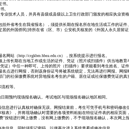
证书。
证书。
职专业技术人员，并具有县级或县级以上卫生行政部门颁发的相应执业资
包括外省考生在我省报名），须提供长期在报名所在地生活或工作的证件
定居的外国侨民[持所在省（区、市）公安机关核发的《外国人永久居留证
p://crgkbm.hbea.edu.cn），按系统提示进行报名。
须上传长期在当地工作或生活的证件、凭证（照片或扫描件）供当地教育
或凭证）中任一种即可。上传的照片（扫描件）要求能看到考生姓名、证
报名点进行网报，否则该身份证号将被系统锁定，无法再进行网报。网报
部门的社保缴费系统对异地报名考生的户籍、居住证或社保缴费凭证的真
和流程等。
少的日期预约现场报名确认。考试地区与现场报名确认地区相同。
各项信息进行认真核对确保无误。网报结束前，考生可凭手机号和密码修改
件审核表》，并将现场确认时需要的各项资料粘贴在特征证件表的相应页面
缴费”按钮进行网上缴费，没有网上缴费的，不予现场报名确认，本次网上
修改信息。同时须牢记密码，以便再次进入系统查看或修改信息。