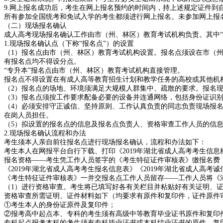
9.网上报名成功后，考生在网上报名预约的时间内，持上述规定证件到
所有参加全国统考和免试入学的考生都须进行网上报名。未参加网上报
（二）现场报名确认
成人高考现场报名确认工作由市（州、林区）教育考试机构负责。其中“
1.现场报名确认点（下称“报名点”）的设置
（1）报名点由市（州、林区）教育考试机构设置。报名点须设在市（
有报名点均不得设分点。
“专升本”报名点由市（州、林区）教育考试机构直接管理。
报名点不得设置在有成人高等教育招生计划和教学任务的高校或其他机
（2）报名点的场地、环境须满足大规模人群集中、疏散的要求。报名
（3）报名点须按工作要求配备必要的设备并连通网络，包括身份证识
（4）必须安排守正诚信、坚持原则、工作认真负责的同志负责现场报
在岗人员担任。
（5）拟设置的报名点的信息及报名点负责人、资格审查工作人员的信息
2.现场报名确认流程和办法
考生须本人亲自前往报名点进行现场报名确认，流程和办法如下：
考生本人在网报平台自行下载、打印《2019年湖北省成人高考考生信
报名资格——考生凭工作人员签字的《考生特征证件审核表》缴报名费
《2019年湖北省成人高考考生报名信息表》《2019年湖北省成人
《考生特征证件审核表》一并交报名点工作人员留存——工作人员将《湖
（1）进行资格审查。考生将已填写好各有关栏目并粘贴好有关证明、
资格审查所需证明、证件材料如下（均要求有原件和复印件，证件原件
①考生本人的身份证原件及复印件；
②报考高中起点本、专科的考生须有高级中等教育毕业证书原件和复印
专科起点报考本科的考生须有专科毕业证书或本科结业证书的原件、复印