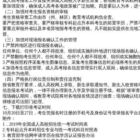
成人高考报名工作直接关系成人高校入学新生质量，各地教育考试机构
要加强宣传，确保成人高考各项政策被广泛知晓。四是要以人为本，进
（二）加强对考生报名资格的审核
考生资格审查工作由市（州、林区）教育考试机构负全责。
要严把资格审查关。要严格审核专科起点升本科考生的前置学历，严禁
要重点审核外省以及本省异地报考考生的资格。凡不能如实提供在当地
督。
（三）加强对现场报名确认工作的管理
1.严禁跨地区进行现场报名确认。
任何单位、任何个人都不得批准、组织或实施到外地进行现场报名确认
2.严禁翻拍考生照片。任何单位、任何个人都不得批准、组织或实施翻
3.严格按照程序采集考生图像信息。采集考生图像信息时必须将考生
4.加强考生信息管理。成人高考报名信息管理实行双人双岗，确保信
信息作为他用。
（四）严格执行岗位责任制和责任追究制
按省教育厅要求，成人高校网上录取、新生录取通知书、新生入校资格
信息报名考试的，一律不得办理新生入学及学籍注册手续。根据“谁审查
现场确认期间，省教育考试院将对各地报名情况进行抽查；现场确认结
律移送司法部门处理。
七、下载打印准考证时间
10月20日至27日，考生凭报名时注册的手机号及身份证号登录报名平
附件：
1．2019年全国成人高校招生统一考试时间表
2.专科起点升本科招生专业与统一考试科目对照表
3. 教育部学信网申请学历在线学历认证报告办法