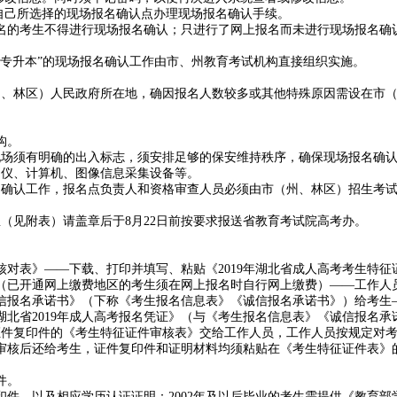
自己所选择的现场报名确认点办理现场报名确认手续。
名的考生不得进行现场报名确认；只进行了网上报名而未进行现场报名确
专升本”的现场报名确认工作由市、州教育考试机构直接组织实施。
州、林区）人民政府所在地，确因报名人数较多或其他特殊原因需设在市
构。
现场须有明确的出入标志，须安排足够的保安维持秩序，确保现场报名确
别仪、计算机、图像信息采集设备等。
名确认工作，报名点负责人和资格审查人员必须由市（州、林区）招生考
（见附表）请盖章后于8月22日前按要求报送省教育考试院高考办。
息核对表》——下载、打印并填写、粘贴《2019年湖北省成人高考考生特
（已开通网上缴费地区的考生须在网上报名时自行网上缴费）——工作人
高考诚信报名承诺书》（下称《考生报名信息表》《诚信报名承诺书》）给考
北省2019年成人高考报名凭证》（与《考生报名信息表》《诚信报名
证件复印件的《考生特征证件审核表》交给工作人员，工作人员按规定对
审核后还给考生，证件复印件和证明材料均须粘贴在《考生特征证件表》
件。
件，以及相应学历认证证明：2002年及以后毕业的考生需提供《教育