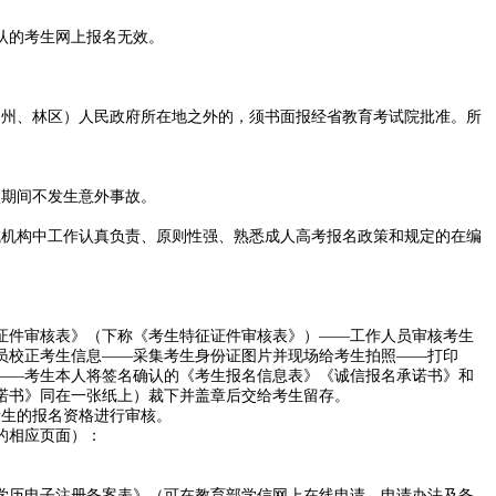
认的考生网上报名无效。
（州、林区）人民政府所在地之外的，须书面报经省教育考试院批准。所
认期间不发生意外事故。
试机构中工作认真负责、原则性强、熟悉成人高考报名政策和规定的在编
征证件审核表》（下称《考生特征证件审核表》）——工作人员审核考生
员校正考生信息——采集考生身份证图片并现场给考生拍照——打印
生——考生本人将签名确认的《考生报名信息表》《诚信报名承诺书》和
承诺书》同在一张纸上）裁下并盖章后交给考生留存。
考生的报名资格进行审核。
的相应页面）：
部学历电子注册备案表》（可在教育部学信网上在线申请，申请办法及备