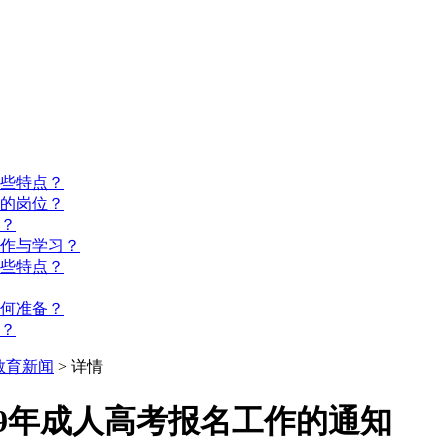
些特点？
的岗位？
？
工作与学习？
些特点？
如何准备？
？
教育新闻
> 详情
19年成人高考报名工作的通知