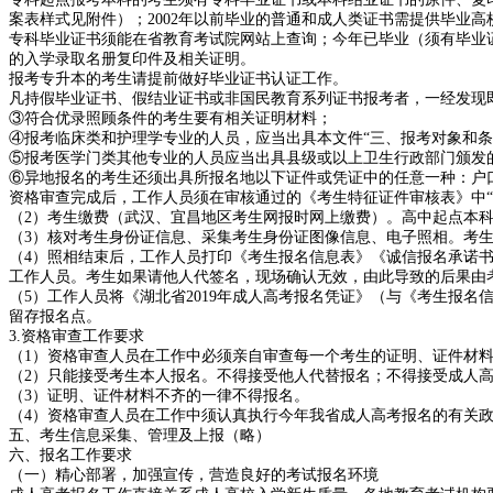
案表样式见附件）；2002年以前毕业的普通和成人类证书需提供毕业
专科毕业证书须能在省教育考试院网站上查询；今年已毕业（须有毕业
的入学录取名册复印件及相关证明。
报考专升本的考生请提前做好毕业证书认证工作。
凡持假毕业证书、假结业证书或非国民教育系列证书报考者，一经发现
③符合优录照顾条件的考生要有相关证明材料；
④报考临床类和护理学专业的人员，应当出具本文件“三、报考对象和条
⑤报考医学门类其他专业的人员应当出具县级或以上卫生行政部门颁发
⑥异地报名的考生还须出具所报名地以下证件或凭证中的任意一种：户
资格审查完成后，工作人员须在审核通过的《考生特征证件审核表》中“
（2）考生缴费（武汉、宜昌地区考生网报时网上缴费）。高中起点本科综
（3）核对考生身份证信息、采集考生身份证图像信息、电子照相。考
（4）照相结束后，工作人员打印《考生报名信息表》《诚信报名承诺
工作人员。考生如果请他人代签名，现场确认无效，由此导致的后果由
（5）工作人员将《湖北省2019年成人高考报名凭证》（与《考生报
留存报名点。
3.资格审查工作要求
（1）资格审查人员在工作中必须亲自审查每一个考生的证明、证件材
（2）只能接受考生本人报名。不得接受他人代替报名；不得接受成人
（3）证明、证件材料不齐的一律不得报名。
（4）资格审查人员在工作中须认真执行今年我省成人高考报名的有关
五、考生信息采集、管理及上报（略）
六、报名工作要求
（一）精心部署，加强宣传，营造良好的考试报名环境