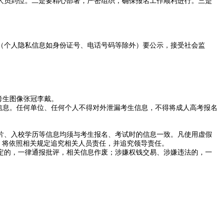
人员到位。二是要精心部署，严密组织，确保报名工作顺利进行。三是
（个人隐私信息如身份证号、电话号码等除外）要公示，接受社会监
考生图像张冠李戴。
信息。任何单位、任何个人不得对外泄漏考生信息，不得将成人高考报名
片、入校学历等信息均须与考生报名、考试时的信息一致。凡使用虚假
，将依照相关规定追究相关人员责任，并追究领导责任。
定的，一律通报批评，相关信息作废；涉嫌权钱交易、涉嫌违法的，一