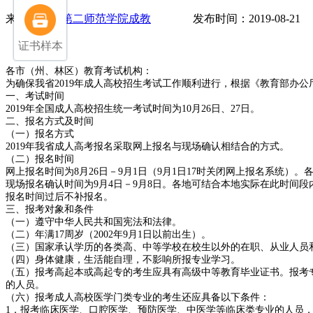
来源：
湖北第二师范学院成教
发布时间：2019-08-2
证书样本
各市（州、林区）教育考试机构：
为确保我省2019年成人高校招生考试工作顺利进行，根据《教育部办公厅
一、考试时间
2019年全国成人高校招生统一考试时间为10月26日、27日。
二、报名方式及时间
（一）报名方式
2019年我省成人高考报名采取网上报名与现场确认相结合的方式。
（二）报名时间
网上报名时间为8月26日－9月1日（9月1日17时关闭网上报名系统
现场报名确认时间为9月4日－9月8日。各地可结合本地实际在此时间
报名时间过后不补报名。
三、报考对象和条件
（一）遵守中华人民共和国宪法和法律。
（二）年满17周岁（2002年9月1日以前出生）。
（三）国家承认学历的各类高、中等学校在校生以外的在职、从业人员
（四）身体健康，生活能自理，不影响所报专业学习。
（五）报考高起本或高起专的考生应具有高级中等教育毕业证书。报考
的人员。
（六）报考成人高校医学门类专业的考生还应具备以下条件：
1．报考临床医学、口腔医学、预防医学、中医学等临床类专业的人员