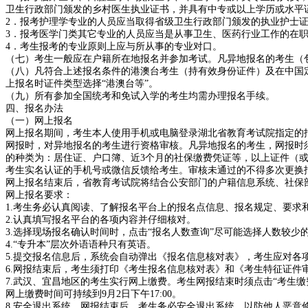
卫生行政部门颁发的乡村医生执业证书，并具有中专或以上学历或水平
2．报考护理学专业的人员应当取得省级卫生行政部门颁发的执业护士
3．报考医学门类其它专业的人员应当是从事卫生、医药行业工作的在
4．考生报考的专业原则上应与所从事的专业对口。
（七）考生一般应在户籍所在地报名并参加考试。凡异地报名的考生（
（八）凡符合上述报名条件的港澳台考生（持有效身份证件）及在中国
上报名时证件类型选择“港澳台等”。
（九）所有参加全国统考和免试入学的考生均需办理报名手续。
四、报名办法
（一）网上报名
网上报名期间，考生本人使用手机或电脑登录湖北省教育考试院指定的报名网站（htt
网报时，对异地报名的考生进行资格审核。凡异地报名的考生，网报时
的种类为：居住证、户口簿、近3个月的社保缴费凭证等，以上证件（
考生实名认证的手机号或微信反馈给考生。审核未通过的不得多次更换
网上报名结束后，省教育考试院将结合公安部门的户籍信息系统、社保
网上报名要求：
1.考生务必认真阅读、了解报名平台上的报名点信息、报名规定、要求
2.认真填写报名平台的各项内容并仔细核对。
3.选择现场报名确认时间时，点击“报名人数查询”尽可能选择人数较
4.“专升本”层次外语语种只有英语。
5.提交报名信息后，系统会自动弹出《报名信息核对表》，考生应对
6.网报结束后，考生须打印《考生报名信息核对表》和《考生特征证
7.武汉、宜昌地区的考生实行网上缴费。考生网报结束时须点击“考生
网上缴费时间可持续到9月2日下午17:00。
8.安全退出系统。网报结束后，考生务必安全退出系统，以防他人恶意