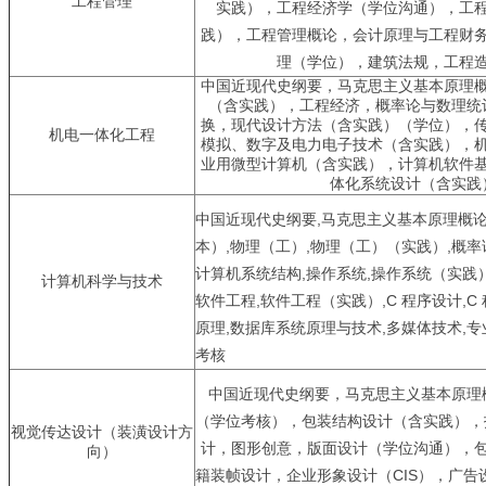
工程管理
实践），工程经济学（学位沟通），工
践），工程管理概论，会计原理与工程财
理（学位），建筑法规，工程
中国近现代史纲要，马克思主义基本原理
（含实践），工程经济，概率论与数理统
换，现代设计方法（含实践）（学位），
机电一体化工程
模拟、数字及电力电子技术（含实践），
业用微型计算机（含实践），计算机软件
体化系统设计（含实践
中国近现代史纲要,马克思主义基本原理概论
本）,物理（工）,物理（工）（实践）,概率
计算机系统结构,操作系统,操作系统（实践）
计算机科学与技术
软件工程,软件工程（实践）,C 程序设计,C
原理,数据库系统原理与技术,多媒体技术,
考核
中国近现代史纲要，马克思主义基本原理
（学位考核），包装结构设计（含实践），
视觉传达设计（装潢设计方
计，图形创意，版面设计（学位沟通），
向）
籍装帧设计，企业形象设计（
CIS
），广告